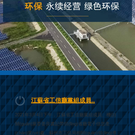
江蘇省工信廳黨組成員..
2021年3月4日下午，江蘇省工信廳黨組成員、機(jī)
關(guān)黨委姜良書記帶領(lǐng)省廳電子信息產
(chǎn)業(yè)處、蘇州市工信局相關(guān)領(lǐng)導