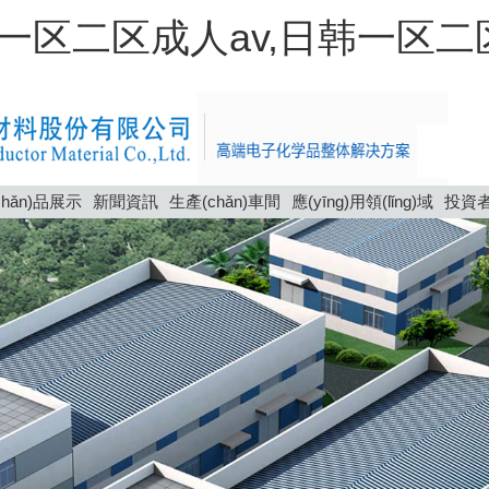
一区二区成人av,日韩一区
chǎn)品展示
新聞資訊
生產(chǎn)車間
應(yīng)用領(lǐng)域
投資者