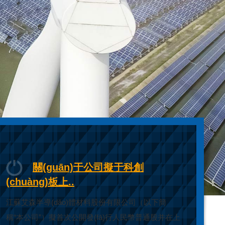
關(guān)于公司擬于科創
(chuàng)板上..
江蘇艾森半導(dǎo)體材料股份有限公司（以下簡
稱“本公司”）擬首次公開發(fā)行人民幣普通股并在上